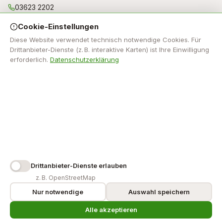
03623 2202
gde@bad-mitterndorf.gv.at
Cookie-Einstellungen
MO, DI, MI und FR von 07.30 - 11.30 Uhr Donnerstag kein
Parteienverkehr! Außerhalb der Parteienverkehrszeiten bitte
Diese Website verwendet technisch notwendige Cookies. Für
nur nach Terminvereinbarung!
Drittanbieter-Dienste (z. B. interaktive Karten) ist Ihre Einwilligung
erforderlich.
Datenschutzerklärung
NAVIGATION
Impressum
RECHTLICHES
Impressum
Datenschutz
Barrierefreiheit
Cookie-Einstellungen
Drittanbieter-Dienste erlauben
z. B. OpenStreetMap
Nur notwendige
Auswahl speichern
© 2026 Bad Mitterndorf. Alle Rechte vorbehalten.
Alle akzeptieren
erstellt mit
♥
von Gemeinde24